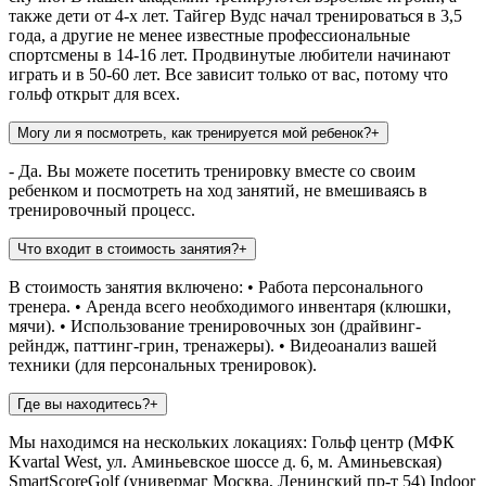
также дети от 4-х лет. Тайгер Вудс начал тренироваться в 3,5
года, а другие не менее известные профессиональные
спортсмены в 14-16 лет. Продвинутые любители начинают
играть и в 50-60 лет. Все зависит только от вас, потому что
гольф открыт для всех.
Могу ли я посмотреть, как тренируется мой ребенок?
+
- Да. Вы можете посетить тренировку вместе со своим
ребенком и посмотреть на ход занятий, не вмешиваясь в
тренировочный процесс.
Что входит в стоимость занятия?
+
В стоимость занятия включено: • Работа персонального
тренера. • Аренда всего необходимого инвентаря (клюшки,
мячи). • Использование тренировочных зон (драйвинг-
рейндж, паттинг-грин, тренажеры). • Видеоанализ вашей
техники (для персональных тренировок).
Где вы находитесь?
+
Мы находимся на нескольких локациях: Гольф центр (МФК
Kvartal West, ул. Аминьевское шоссе д. 6, м. Аминьевская)
SmartScoreGolf (универмаг Москва, Ленинский пр-т 54) Indoor