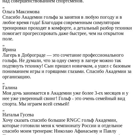
над совершенствованием спортсменов.
„
Ольга Максимова
Спасибо Академии гольфа за занятия в любую погоду и в
любое время года! Благодаря современным симуляторам
тренировки проходят в комфорте, а детальный разбор техники
помогает прогрессировать даже быстрее, чем на открытом
поле.
„
Ирина
Лагерь в Доброграде — это сочетание профессионального
гольфа. Не думали, что за одну смену в лагере можно так
подтянуть технику! Сын пришел новичком, а ушел с базовым
пониманием игры и горящими глазами. Спасибо Академии за
организацию.
„
Галина
Моя дочь занимается в Академии уже более 3-ех месяцев и у
нее уже уверенный свинг! Гольф - это очень семейный вид
спорта. Мы играем всей семьей!
„
Наталья Гусева
Хочу сказать спасибо большое RNGC гольф Академии,
которые готовили меня к чемпионату России и отдельное
спасибо моим тренерам: Николаю Афанасьеву и Павлу