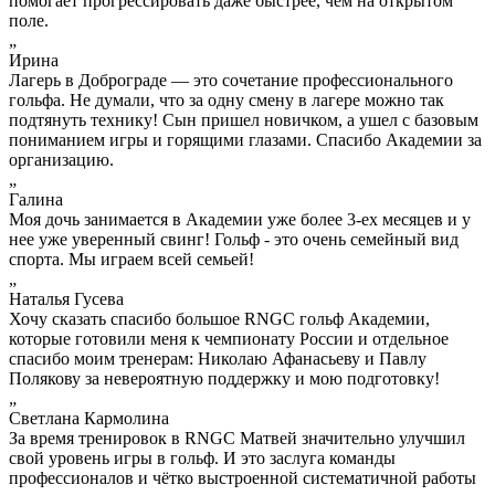
помогает прогрессировать даже быстрее, чем на открытом
поле.
„
Ирина
Лагерь в Доброграде — это сочетание профессионального
гольфа. Не думали, что за одну смену в лагере можно так
подтянуть технику! Сын пришел новичком, а ушел с базовым
пониманием игры и горящими глазами. Спасибо Академии за
организацию.
„
Галина
Моя дочь занимается в Академии уже более 3-ех месяцев и у
нее уже уверенный свинг! Гольф - это очень семейный вид
спорта. Мы играем всей семьей!
„
Наталья Гусева
Хочу сказать спасибо большое RNGC гольф Академии,
которые готовили меня к чемпионату России и отдельное
спасибо моим тренерам: Николаю Афанасьеву и Павлу
Полякову за невероятную поддержку и мою подготовку!
„
Светлана Кармолина
За время тренировок в RNGC Матвей значительно улучшил
свой уровень игры в гольф. И это заслуга команды
профессионалов и чётко выстроенной систематичной работы